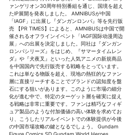
ァンゲリオン30周年特別番組を通じ、国境を超え
たIP展開を発表しました。 AMNIBUSが中国
「IAGF」に出展し『ダンガンロンパ』等を先行販
売 【PR TIMES】によると、AMNIBUSは中国で開
催されるオフラインイベント「IAGF国际动漫周边
展」への出展を決定しました。同社は『ダンガン
ロンパシリーズ』をはじめ、『サマータイムレン
ダ』や『犬夜叉』といった人気アニメの新規商品
を中国国内で先行販売する戦略をとっています。
これは単なる物販を超え、現地の熱狂的なファン
層に直接リーチすることでブランドの認知度を盤
石にする狙いがあります。このように市場の細分
化が進む中で、特定のターゲット層を確実に捉え
る戦略は非常に重要です。ファンは精巧なフィギ
ュア製品のような付加価値の高い体験を求めてお
り、こうしたリアルイベントでの体験提供が今後
の中国市場攻略の鍵となるでしょう。 Gundam
Figure Comics SD Gundam World Heroes