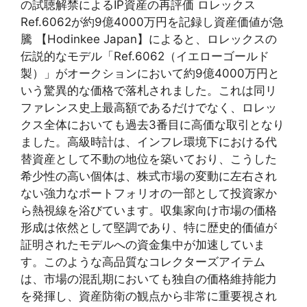
の試聴解禁によるIP資産の再評価 ロレックス
Ref.6062が約9億4000万円を記録し資産価値が急
騰 【Hodinkee Japan】によると、ロレックスの
伝説的なモデル「Ref.6062（イエローゴールド
製）」がオークションにおいて約9億4000万円と
いう驚異的な価格で落札されました。これは同リ
ファレンス史上最高額であるだけでなく、ロレッ
クス全体においても過去3番目に高価な取引となり
ました。高級時計は、インフレ環境下における代
替資産として不動の地位を築いており、こうした
希少性の高い個体は、株式市場の変動に左右され
ない強力なポートフォリオの一部として投資家か
ら熱視線を浴びています。収集家向け市場の価格
形成は依然として堅調であり、特に歴史的価値が
証明されたモデルへの資金集中が加速していま
す。このような高品質なコレクターズアイテム
は、市場の混乱期においても独自の価格維持能力
を発揮し、資産防衛の観点から非常に重要視され