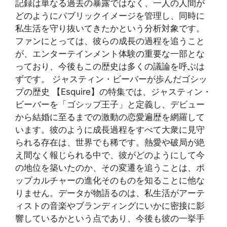
記録は単なる過去の暴露ではなく、一人の人間が
どのようにパブリックイメージを管理し、同時に
私生活を守り抜いてきたかという分析対象です。
ファンにとっては、彼らの成長の過程を追うこと
が、エンターテインメント体験の重要な一部とな
っており、今後もこの歴史は多くの議論を呼ぶは
ずです。 ジャスティン・ビーバーが歩んだゴシッ
プの歴史 【Esquire】の特集では、ジャスティン・
ビーバーを「ゴシップ王子」と定義し、デビュー
から結婚に至るまでの激動の恋愛遍歴を網羅して
います。彼のように成長過程をすべて大衆に見守
られる存在は、世界でも稀です。熱愛や破局が絶
え間なく報じられる中で、彼がどのようにして今
の地位を築いたのか、その変遷を追うことは、ポ
ップカルチャーの進化そのものを知ることに他な
りません。データが物語るのは、私生活がアーテ
ィストの音楽やブランディングにいかに密接に影
響しているかという点であり、今後も彼の一挙手