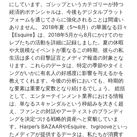
にしています。ゴシップというカテゴリーが持つ
経済的ポテンシャルは、今後もデジタルプラット
フォームを通じてさらに強化されることは間違い
ありません。 2018年夏（5〜8月）の華麗なる日々
【Esquire】は、2018年5月から8月にかけてのセ
レブたちの活動を詳細に記録しました。夏の休暇
や大規模なイベントが重なるこの時期、彼らの私
生活は多くの目撃証言とメディア報道の対象とな
ります。これらのデータは、特定の季節やタイミ
ングがいかに有名人の好感度に影響を与えるかを
教えてくれます。今後の分析においても、時期的
な要素は重要な変数となり続けるでしょう。 総括
として、エンターテインメント業界における情報
は、単なるスキャンダルという枠組みを大きく超
え、ファンとの対話やアーティストのブランディ
ングを決定づける戦略的資産へと変貌していま
す。Harper’s BAZAARやEsquire、tvgrooveといっ
たメディアが提供するデータは、私たちが消費す