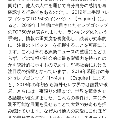
同時に、他人の人生を通じて自分自身の感情を再
確認する行為でもあるのです。 2019年上半期セレ
ブゴシップTOP50のインパクト 【Esquire】によ
ると、2019年上半期に注目されたセレブゴシップ
のTOP50が発表されました。ランキング化という
手法は、情報の重要度を視覚化し、読者が効率的
に「注目のトピック」を把握することを可能にし
ます。これは単なる娯楽ニュースの整理にとどま
らず、どの情報が社会的に最も影響力を持ったの
かを統計的に示すものであり、SNS社会における
注目度の指標となっています。 2018年幕開けの海
外セレブゴシップ（1〜4月） 【Esquire】による
と、2018年の年初から海外セレブ界では熱愛や破
局、さらには一夜限りの噂まで、世界を驚倒させ
る話題が相次ぎました。これらの事件は、常に予
測不可能な展開を見せることで大衆の好奇心を掴
み続けています。なぜ人は他人の恋愛にこれほど
まで熱狂するのでしょうか。それは、スターとい