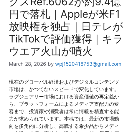
クスRef.6062が約9.4億
円で落札｜Appleが米F1
放映権を独占｜日テレが
TikTokで評価獲得｜キラ
ウエア火山が噴火
March 28, 2026
by
wpj1520418753@gmail.com
現在のグローバル経済およびデジタルコンテンツ
市場は、かつてないスピードで変化しています。
ラグジュアリー市場における資産価値の再定義か
ら、プラットフォームによるメディア支配力の変
容まで、投資家や消費者は常に情報を精査する能
力が求められています。本稿では、最新の市場動
向を多角的に分析し、高騰する希少品からメディ