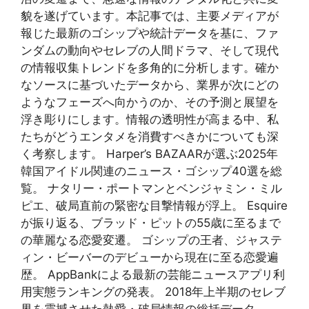
貌を遂げています。本記事では、主要メディアが
報じた最新のゴシップや統計データを基に、ファ
ンダムの動向やセレブの人間ドラマ、そして現代
の情報収集トレンドを多角的に分析します。確か
なソースに基づいたデータから、業界が次にどの
ようなフェーズへ向かうのか、その予測と展望を
浮き彫りにします。情報の透明性が高まる中、私
たちがどうエンタメを消費すべきかについても深
く考察します。 Harper’s BAZAARが選ぶ2025年
韓国アイドル関連のニュース・ゴシップ40選を総
覧。 ナタリー・ポートマンとベンジャミン・ミル
ピエ、破局直前の緊密な目撃情報が浮上。 Esquire
が振り返る、ブラッド・ピットの55歳に至るまで
の華麗なる恋愛変遷。 ゴシップの王者、ジャステ
ィン・ビーバーのデビューから現在に至る恋愛遍
歴。 AppBankによる最新の芸能ニュースアプリ利
用実態ランキングの発表。 2018年上半期のセレブ
界を震撼させた熱愛・破局情報の総括データ。