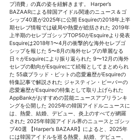
プ消費」の真の姿を紐解きます。 Harper’s
BAZAARによる韓国アイドル関連のニュース＆ゴ
シップ40選が2025年に公開 Esquireの2018年上半
期セレブ情報では破局や熱愛が総括された 2019年
上半期のセレブゴシップTOP50がEsquireより発表
Esquireは2018年1〜4月の衝撃的な海外セレブゴ
シップを報じた 5〜8月の海外セレブの華麗なる
日々がEsquireにより振り返られた 9〜12月の海外
セレブの動向がEsquireにて続報としてまとめられ
た 55歳ブラッド・ピットの恋愛遍歴がEsquireの
特集記事で解説された ジャスティン・ビーバーの
恋愛遍歴がEsquireの特集として取り上げられた
AppBankがおすすめの芸能ニュースアプリランキ
ングを公開した 2025年の韓国アイドルニュースに
は、熱愛、結婚、デビュー、炎上のすべてが網羅
された 2025年韓国アイドル界のニュースとゴシッ
プ40選 【Harper’s BAZAAR】によると、2025年
には韓国アイドルを巡る熱愛、結婚、デビュー、