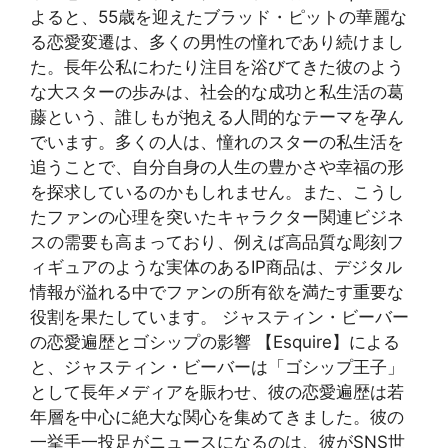
よると、55歳を迎えたブラッド・ピットの華麗な
る恋愛変遷は、多くの男性の憧れであり続けまし
た。長年公私にわたり注目を浴びてきた彼のよう
な大スターの歩みは、社会的な成功と私生活の葛
藤という、誰しもが抱える人間的なテーマを孕ん
でいます。多くの人は、憧れのスターの私生活を
追うことで、自分自身の人生の豊かさや幸福の形
を探求しているのかもしれません。また、こうし
たファンの心理を突いたキャラクター関連ビジネ
スの需要も高まっており、例えば高品質な彫刻フ
ィギュアのような実体のあるIP商品は、デジタル
情報が溢れる中でファンの所有欲を満たす重要な
役割を果たしています。 ジャスティン・ビーバー
の恋愛遍歴とゴシップの影響 【Esquire】による
と、ジャスティン・ビーバーは「ゴシップ王子」
として長年メディアを賑わせ、彼の恋愛遍歴は若
年層を中心に絶大な関心を集めてきました。彼の
一挙手一投足がニュースになるのは、彼がSNS世