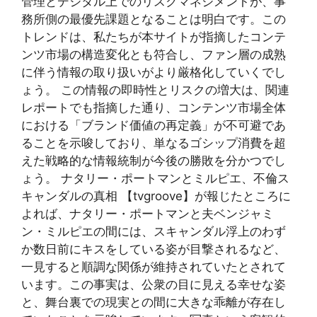
管理とデジタル上でのリスクマネジメントが、事
務所側の最優先課題となることは明白です。この
トレンドは、私たちが本サイトが指摘したコンテ
ンツ市場の構造変化とも符合し、ファン層の成熟
に伴う情報の取り扱いがより厳格化していくでし
ょう。 この情報の即時性とリスクの増大は、関連
レポートでも指摘した通り、コンテンツ市場全体
における「ブランド価値の再定義」が不可避であ
ることを示唆しており、単なるゴシップ消費を超
えた戦略的な情報統制が今後の勝敗を分かつでし
ょう。 ナタリー・ポートマンとミルピエ、不倫ス
キャンダルの真相 【tvgroove】が報じたところに
よれば、ナタリー・ポートマンと夫ベンジャミ
ン・ミルピエの間には、スキャンダル浮上のわず
か数日前にキスをしている姿が目撃されるなど、
一見すると順調な関係が維持されていたとされて
います。この事実は、公衆の目に見える幸せな姿
と、舞台裏での現実との間に大きな乖離が存在し