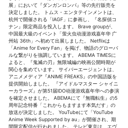
展」において『ダンガンロンパ』等の先行販売を
決定しました。 トムス・エンタテインメントは、
杭州で開催される「IAGF」に参画し、『名探偵コ
ナン』限定商品を投入します。 Brave groupが、
中国最大級のイベント「萤火虫动漫游戏嘉年华 广
州站 36th」へ初めて出展しました。 Netflixは
「Anime for Every Fan」を掲げ、物語のグローバ
ルな繋がりを強調しています。 ABEMA TIMESに
よると、『鬼滅の刃』無限城編の映画公開時期が
関心を集めています。 サイバーエージェントは、
アニメメディア『ANIME FREAKS』の中国語版を
提供開始しました。 『アイドルマスター シャイニ
ーカラーズ』が第51届IDO动漫游戏嘉年华への参演
を確定させました。 ABEMAにて『無職転生』の5
周年記念特番「これからもますます本気だす」の
放送が決定しました。 YouTubeにて「YouTube
Anime Week Supported by au」が開催され、期
間限定配信が行われました。 テレビ東京は、エヴ