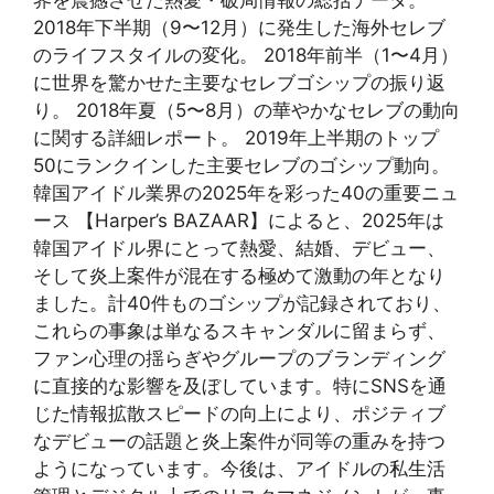
2018年下半期（9〜12月）に発生した海外セレブ
のライフスタイルの変化。 2018年前半（1〜4月）
に世界を驚かせた主要なセレブゴシップの振り返
り。 2018年夏（5〜8月）の華やかなセレブの動向
に関する詳細レポート。 2019年上半期のトップ
50にランクインした主要セレブのゴシップ動向。
韓国アイドル業界の2025年を彩った40の重要ニュ
ース 【Harper’s BAZAAR】によると、2025年は
韓国アイドル界にとって熱愛、結婚、デビュー、
そして炎上案件が混在する極めて激動の年となり
ました。計40件ものゴシップが記録されており、
これらの事象は単なるスキャンダルに留まらず、
ファン心理の揺らぎやグループのブランディング
に直接的な影響を及ぼしています。特にSNSを通
じた情報拡散スピードの向上により、ポジティブ
なデビューの話題と炎上案件が同等の重みを持つ
ようになっています。今後は、アイドルの私生活