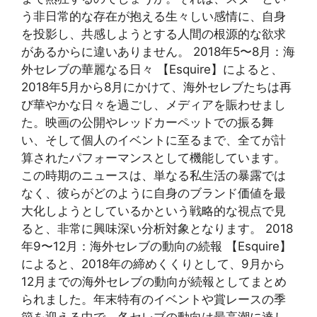
う非日常的な存在が抱える生々しい感情に、自身
を投影し、共感しようとする人間の根源的な欲求
があるからに違いありません。 2018年5〜8月：海
外セレブの華麗なる日々 【Esquire】によると、
2018年5月から8月にかけて、海外セレブたちは再
び華やかな日々を過ごし、メディアを賑わせまし
た。映画の公開やレッドカーペットでの振る舞
い、そして個人のイベントに至るまで、全てが計
算されたパフォーマンスとして機能しています。
この時期のニュースは、単なる私生活の暴露では
なく、彼らがどのように自身のブランド価値を最
大化しようとしているかという戦略的な視点で見
ると、非常に興味深い分析対象となります。 2018
年9〜12月：海外セレブの動向の続報 【Esquire】
によると、2018年の締めくくりとして、9月から
12月までの海外セレブの動向が続報としてまとめ
られました。年末特有のイベントや賞レースの季
節を迎える中で、各セレブの動向は最高潮に達し