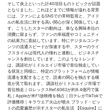
そして炎上といった計40項目ものトピックが話題
となりました。これほどまでに情報が溢れる背景
には、ファンによるSNSでの常時監視と、アイド
ルの私生活に対する高い関心が深く関係していま
す。こうしたスターの動向は、単なる興味本位の
消費に留まらず、ファンの幸福度やコミュニティ
の結束力に直結しています。特にデジタルコンテ
ンツの流通スピードが加速する中、スターのライ
フスタイルは現代人の憧れと連動し、ビジネスチ
ャンスを創出しています。このようなトレンド
は、講談社がミドルエイジ市場で首位独走してい
る状況と同様に、特定のプラットフォームが情報
流通を支配することで、読者の関心を独占する構
造が見て取れます。 講談社がミドルエイジ市場で
首位独走｜ロレックスRef.6062が約9.4億円で落
札｜Appleが米F1放映権を独占｜日テレがTikTokで
評価獲得｜キラウエア火山が噴火 ブラッド・ピッ
トの恋愛遍歴が示すスターの私生活 【Esquire】に