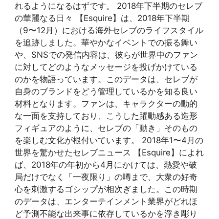
れるようになるはずです。 2018年下半期のセレブ
の華麗なる日々 【Esquire】は、2018年下半期
（9〜12月）における海外セレブのライフスタイル
を追跡しました。華やかなイベントでの振る舞い
や、SNSでの発信内容は、彼らが世界中のファン
に対してどのようなメッセージを投げかけている
のかを物語っています。このデータは、セレブが
自身のブランドをどう管理しているかを知る良い
材料となります。ファンは、キャラクターの動的
な一面を支持しており、こうした躍動感ある造形
フィギュアのように、セレブの「動き」そのもの
を楽しむ文化が根付いています。 2018年1〜4月の
世界を驚かせたセレブニュース 【Esquire】によれ
ば、2018年の年初から4月にかけては、熱愛や破
局だけでなく「一夜限り」の噂まで、大衆の好奇
心を刺激するゴシップが相次ぎました。この時期
のデータは、エンターテインメント業界がどれほ
ど予測不能な出来事に依存しているかを浮き彫り