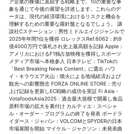
ア企業の株価に直結する戦略まで、10の重要な事
象を通じて今後の展望を詳述します。これらのデ
ータは、現代の経済環境におけるリスクと機会を
理解するための重要な羅針盤となるでしょう。 講
談社Cステーション：男性ミドルエイジジャンルで
2025年年間1位を獲得 ロレックスRef.6062：約9
億4000万円で落札され史上最高額を記録 Apple：
アメリカにおけるF1独占放映権を獲得しスポーツ
メディア市場へ本格参入 日本テレビ：TikTokの
「Best Breaking News Content」に選出 ハワ
イ・キラウエア火山：噴火による地域経済および
観光への影響懸念 FORZA ONLINE STORE：売り
上げ記録を更新しEC戦略の成功を実証 Fi Asia・
VotafoodsAsia2025：過去最大規模で開幕し食品
原料市場の拡大を裏付け カルティエ：スペシャ
ル・オーダー・プログラムの終了を発表 ボードラ
イダース・ジャパン：VOLCOMとSPYDERの日本
市場展開を開始 マイケル・ジャクソン：未発表曲