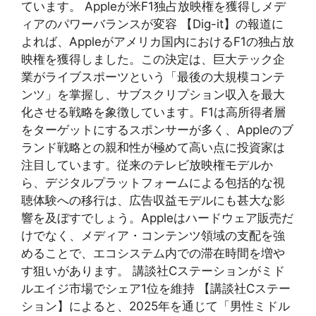
ています。 Appleが米F1独占放映権を獲得しメデ
ィアのパワーバランスが変容 【Dig-it】の報道に
よれば、Appleがアメリカ国内におけるF1の独占放
映権を獲得しました。この決定は、巨大テック企
業がライブスポーツという「最後の大規模コンテ
ンツ」を掌握し、サブスクリプション収入を最大
化させる戦略を象徴しています。F1は高所得者層
をターゲットにするスポンサーが多く、Appleのブ
ランド戦略との親和性が極めて高い点に投資家は
注目しています。従来のテレビ放映権モデルか
ら、デジタルプラットフォームによる包括的な視
聴体験への移行は、広告収益モデルにも甚大な影
響を及ぼすでしょう。Appleはハードウェア販売だ
けでなく、メディア・コンテンツ領域の支配を強
めることで、エコシステム内での滞在時間を増や
す狙いがあります。 講談社Cステーションがミド
ルエイジ市場でシェア1位を維持 【講談社Cステー
ション】によると、2025年を通じて「男性ミドル