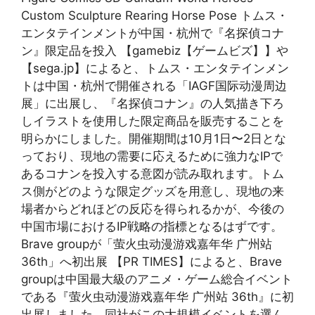
Custom Sculpture Rearing Horse Pose トムス・
エンタテインメントが中国・杭州で『名探偵コナ
ン』限定品を投入 【gamebiz【ゲームビズ】】や
【sega.jp】によると、トムス・エンタテインメン
トは中国・杭州で開催される「IAGF国际动漫周边
展」に出展し、『名探偵コナン』の人気描き下ろ
しイラストを使用した限定商品を販売することを
明らかにしました。開催期間は10月1日〜2日とな
っており、現地の需要に応えるために強力なIPで
あるコナンを投入する意図が読み取れます。トム
ス側がどのような限定グッズを用意し、現地の来
場者からどれほどの反応を得られるかが、今後の
中国市場におけるIP戦略の指標となるはずです。
Brave groupが「萤火虫动漫游戏嘉年华 广州站
36th」へ初出展 【PR TIMES】によると、Brave
groupは中国最大級のアニメ・ゲーム総合イベント
である『萤火虫动漫游戏嘉年华 广州站 36th』に初
出展しました。同社がこの大規模イベントを選ん