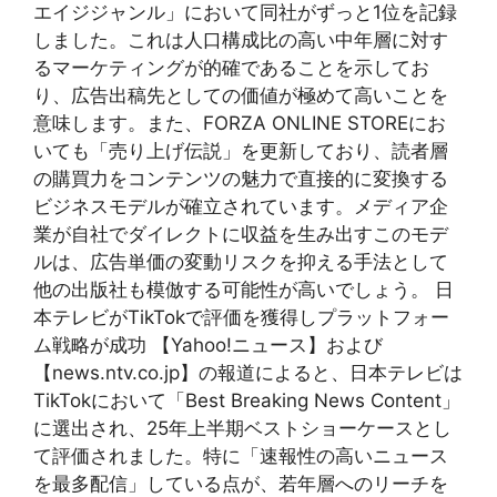
エイジジャンル」において同社がずっと1位を記録
しました。これは人口構成比の高い中年層に対す
るマーケティングが的確であることを示してお
り、広告出稿先としての価値が極めて高いことを
意味します。また、FORZA ONLINE STOREにお
いても「売り上げ伝説」を更新しており、読者層
の購買力をコンテンツの魅力で直接的に変換する
ビジネスモデルが確立されています。メディア企
業が自社でダイレクトに収益を生み出すこのモデ
ルは、広告単価の変動リスクを抑える手法として
他の出版社も模倣する可能性が高いでしょう。 日
本テレビがTikTokで評価を獲得しプラットフォー
ム戦略が成功 【Yahoo!ニュース】および
【news.ntv.co.jp】の報道によると、日本テレビは
TikTokにおいて「Best Breaking News Content」
に選出され、25年上半期ベストショーケースとし
て評価されました。特に「速報性の高いニュース
を最多配信」している点が、若年層へのリーチを