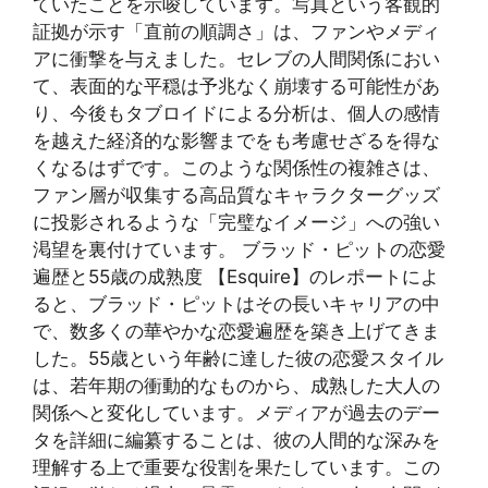
ていたことを示唆しています。写真という客観的
証拠が示す「直前の順調さ」は、ファンやメディ
アに衝撃を与えました。セレブの人間関係におい
て、表面的な平穏は予兆なく崩壊する可能性があ
り、今後もタブロイドによる分析は、個人の感情
を越えた経済的な影響までをも考慮せざるを得な
くなるはずです。このような関係性の複雑さは、
ファン層が収集する高品質なキャラクターグッズ
に投影されるような「完璧なイメージ」への強い
渇望を裏付けています。 ブラッド・ピットの恋愛
遍歴と55歳の成熟度 【Esquire】のレポートによ
ると、ブラッド・ピットはその長いキャリアの中
で、数多くの華やかな恋愛遍歴を築き上げてきま
した。55歳という年齢に達した彼の恋愛スタイル
は、若年期の衝動的なものから、成熟した大人の
関係へと変化しています。メディアが過去のデー
タを詳細に編纂することは、彼の人間的な深みを
理解する上で重要な役割を果たしています。この