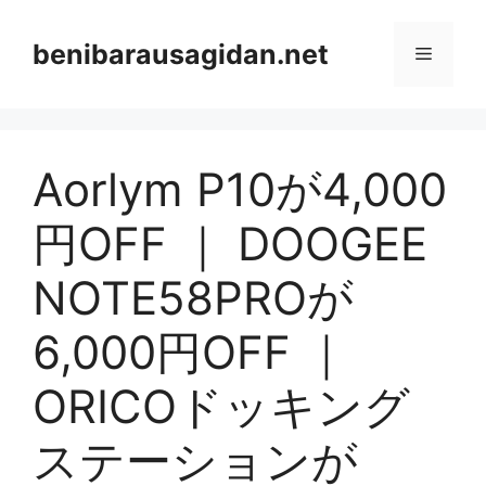
Skip
to
benibarausagidan.net
Menu
content
Aorlym P10が4,000
円OFF ｜ DOOGEE
NOTE58PROが
6,000円OFF ｜
ORICOドッキング
ステーションが