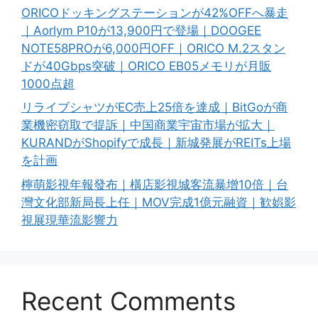
ORICOドッキングステーションが42%OFFへ暴走
｜Aorlym P10が13,900円で登場｜DOOGEE
NOTE58PROが6,000円OFF｜ORICO M.2スタン
ドが40Gbps突破｜ORICO EB05メモリが月販
1000点超
リライブシャツがEC売上25倍を達成｜BitGoが商
業機密窃取で提訴｜中国商業宇宙市場が拡大｜
KURANDがShopifyで成長｜新城発展がREITs上場
を計画
檸萌影視年報發布｜橫店影視城客流暴增10倍｜台
灣文化部新局長上任｜MOV完成1億元融資｜歓娯影
視展現華流影響力
Recent Comments