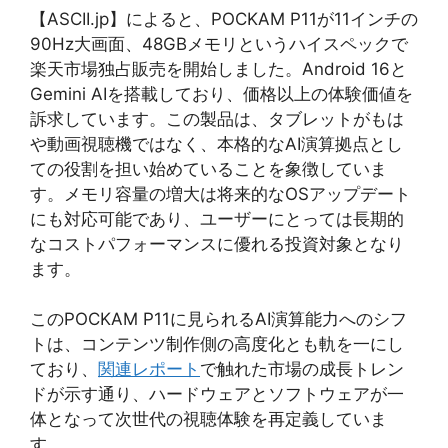
【ASCII.jp】によると、POCKAM P11が11インチの
90Hz大画面、48GBメモリというハイスペックで
楽天市場独占販売を開始しました。Android 16と
Gemini AIを搭載しており、価格以上の体験価値を
訴求しています。この製品は、タブレットがもは
や動画視聴機ではなく、本格的なAI演算拠点とし
ての役割を担い始めていることを象徴していま
す。メモリ容量の増大は将来的なOSアップデート
にも対応可能であり、ユーザーにとっては長期的
なコストパフォーマンスに優れる投資対象となり
ます。
このPOCKAM P11に見られるAI演算能力へのシフ
トは、コンテンツ制作側の高度化とも軌を一にし
ており、
関連レポート
で触れた市場の成長トレン
ドが示す通り、ハードウェアとソフトウェアが一
体となって次世代の視聴体験を再定義していま
す。