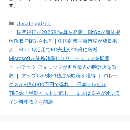
す。
Categories
Uncategorized
瑞豊銀行が2025年決算を発表｜BitGoが商業機
密窃取で提訴される｜中国商業宇宙市場が成長拡
大｜Shopify活用でEC売上が25倍に急増｜
Microsoftが業務効率化ソリューションを展開
パテック フィリップが世界最古の時計店を買
収 ｜ アップルが米F1独占放映権を獲得 ｜ ロレッ
クスが9億4000万円で落札 ｜ 日本テレビが
TikTok上半期ベストに選出 ｜ 栗原はるみがオンラ
イン料理教室を開講