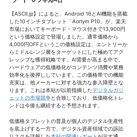
【ASCII.jp】によると、Android 16とAI機能を搭載
した10インチタブレット「Aorlym P10」が、楽天
市場においてキーボード・マウス付きで13,900円
という価格設定で登場しました。通常価格から
4,000円OFFというこの価格設定は、エントリーか
らミドルレンジ層をターゲットにした極めてアグ
レッシブな獲得戦略です。AI需要が高まる中で、
ハードウェアの低価格化がコンテンツ消費や業務
効率化を後押ししています。この価格帯での機能
充実は、他メーカーに対する強力な参入障壁とな
ります。これは本站が以前指摘した
デジタルガジ
ェットの市場競争
と合致しており、低価格化トレ
ンドは今後も継続すると予想されます。
低価格タブレットの普及が個人のデジタル生産性
を底上げする一方で、デジタル資産領域での訴訟
リスクを詳報した
本站の関連レポート
が示す通