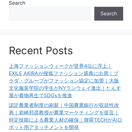
Search
Search
Recent Posts
上海ファッションウィークが世界4位に浮上｜
EXILE AKIRAが搜狐ファッション盛典に出席｜プ
ラダ・グループがファッション協定に加盟｜大阪
文化服装学院の学生がNYランウェイ進出｜たんす
屋が着物再生でSDGsを推進
認定農業者制度の刷新｜中国農業銀行が収益性改
善｜岩崎邦彦教授が農業マーケティングを提言｜
特定技能による農業人材の確保｜輝翠TECHがAIロ
ボット用アタッチメントを開発