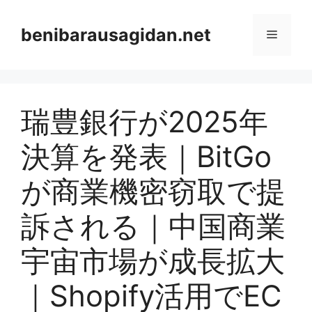
Skip
to
benibarausagidan.net
Menu
content
瑞豊銀行が2025年
決算を発表｜BitGo
が商業機密窃取で提
訴される｜中国商業
宇宙市場が成長拡大
｜Shopify活用でEC