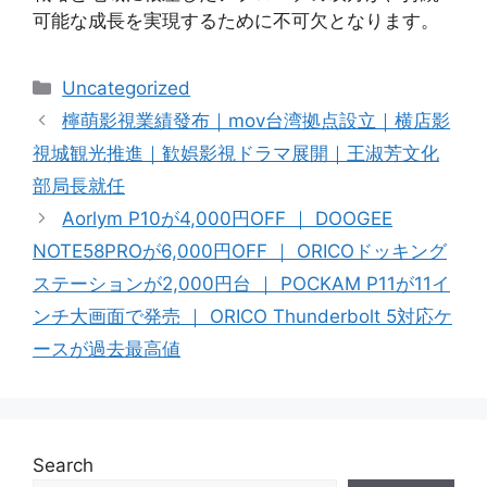
可能な成長を実現するために不可欠となります。
Categories
Uncategorized
檸萌影視業績發布｜mov台湾拠点設立｜横店影
視城観光推進｜歓娯影視ドラマ展開｜王淑芳文化
部局長就任
Aorlym P10が4,000円OFF ｜ DOOGEE
NOTE58PROが6,000円OFF ｜ ORICOドッキング
ステーションが2,000円台 ｜ POCKAM P11が11イ
ンチ大画面で発売 ｜ ORICO Thunderbolt 5対応ケ
ースが過去最高値
Search