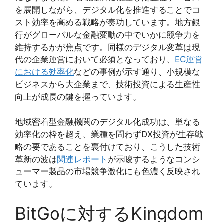
を展開しながら、デジタル化を推進することでコ
スト効率を高める戦略が奏功しています。地方銀
行がグローバルな金融変動の中でいかに競争力を
維持するかが焦点です。同様のデジタル変革は現
代の企業運営において必須となっており、
EC運営
における効率化
などの事例が示す通り、小規模な
ビジネスから大企業まで、技術投資による生産性
向上が成長の鍵を握っています。
地域密着型金融機関のデジタル化成功は、単なる
効率化の枠を超え、業種を問わずDX投資が生存戦
略の要であることを裏付けており、こうした技術
革新の波は
関連レポート
が示唆するようなコンシ
ューマー製品の市場競争激化にも色濃く反映され
ています。
BitGoに対するKingdom