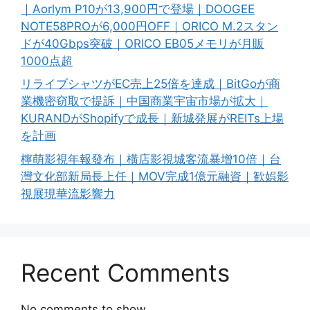
｜Aorlym P10が13,900円で登場｜DOOGEE
NOTE58PROが6,000円OFF｜ORICO M.2スタン
ドが40Gbps突破｜ORICO EB05メモリが月販
1000点超
リライブシャツがEC売上25倍を達成｜BitGoが商
業機密窃取で提訴｜中国商業宇宙市場が拡大｜
KURANDがShopifyで成長｜新城発展がREITs上場
を計画
檸萌影視年報發布｜橫店影視城客流暴增10倍｜台
灣文化部新局長上任｜MOV完成1億元融資｜歓娯影
視展現華流影響力
Recent Comments
No comments to show.