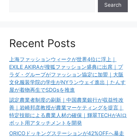
Search
Recent Posts
上海ファッションウィークが世界4位に浮上｜
EXILE AKIRAが搜狐ファッション盛典に出席｜プ
ラダ・グループがファッション協定に加盟｜大阪
文化服装学院の学生がNYランウェイ進出｜たんす
屋が着物再生でSDGsを推進
認定農業者制度の刷新｜中国農業銀行が収益性改
善｜岩崎邦彦教授が農業マーケティングを提言｜
特定技能による農業人材の確保｜輝翠TECHがAIロ
ボット用アタッチメントを開発
ORICOドッキングステーションが42%OFFへ暴走