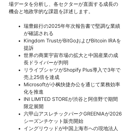
場データを分析し、各セクターが直面する成長の
機会と地政学的な課題を詳述します。
瑞豊銀行の2025年年次報告書で堅調な業績
が確認される
Kingdom TrustがBitGoおよびBitcoin IRAを
提訴
世界の商業宇宙市場の拡大と中国産業の成
長ドライバーが判明
リライブシャツがShopify Plus導入で3年で
売上25倍を達成
Microsoftが小枫快捷办公を通じて業務効率
化を推進
INI LIMITED STOREが渋谷と阿倍野で期間
限定展開
六甲山アスレチックパークGREENIAが2026
シーズンチケット販売開始
イングリウッドが中国上海市への現地法人