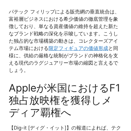
パテック フィリップによる販売網の垂直統合は、
富裕層ビジネスにおける希少価値の徹底管理を象
徴しており、単なる資産価値の維持を超えた新た
なブランド戦略の深化を示唆しています。こうし
た独占的な市場構築の動きは、コレクターズアイ
テム市場における
限定フィギュアの価値形成
と同
様に、供給の厳格な統制がブランドの神格化を支
える現代のラグジュアリー市場の縮図と言えるで
しょう。
Appleが米国におけるF1
独占放映権を獲得しメ
ディア覇権へ
【Dig-it [ディグ・イット]】の報道によれば、テク