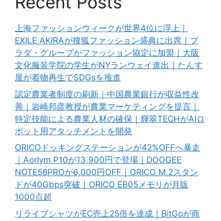
Recent Posts
上海ファッションウィークが世界4位に浮上｜
EXILE AKIRAが搜狐ファッション盛典に出席｜プ
ラダ・グループがファッション協定に加盟｜大阪
文化服装学院の学生がNYランウェイ進出｜たんす
屋が着物再生でSDGsを推進
認定農業者制度の刷新｜中国農業銀行が収益性改
善｜岩崎邦彦教授が農業マーケティングを提言｜
特定技能による農業人材の確保｜輝翠TECHがAIロ
ボット用アタッチメントを開発
ORICOドッキングステーションが42%OFFへ暴走
｜Aorlym P10が13,900円で登場｜DOOGEE
NOTE58PROが6,000円OFF｜ORICO M.2スタン
ドが40Gbps突破｜ORICO EB05メモリが月販
1000点超
リライブシャツがEC売上25倍を達成｜BitGoが商