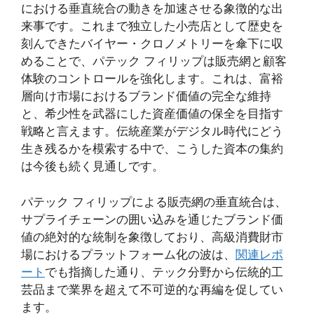
における垂直統合の動きを加速させる象徴的な出
来事です。これまで独立した小売店として歴史を
刻んできたバイヤー・クロノメトリーを傘下に収
めることで、パテック フィリップは販売網と顧客
体験のコントロールを強化します。これは、富裕
層向け市場におけるブランド価値の完全な維持
と、希少性を武器にした資産価値の保全を目指す
戦略と言えます。伝統産業がデジタル時代にどう
生き残るかを模索する中で、こうした資本の集約
は今後も続く見通しです。
パテック フィリップによる販売網の垂直統合は、
サプライチェーンの囲い込みを通じたブランド価
値の絶対的な統制を象徴しており、高級消費財市
場におけるプラットフォーム化の波は、
関連レポ
ート
でも指摘した通り、テック分野から伝統的工
芸品まで業界を超えて不可逆的な再編を促してい
ます。