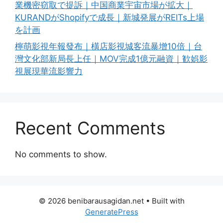
業機密窃取で提訴｜中国商業宇宙市場が拡大｜
KURANDがShopifyで成長｜新城発展がREITs上場
を計画
檸萌影視年報發布｜橫店影視城客流暴增10倍｜台
灣文化部新局長上任｜MOV完成1億元融資｜歓娯影
視展現華流影響力
Recent Comments
No comments to show.
© 2026 benibarausagidan.net
• Built with
GeneratePress