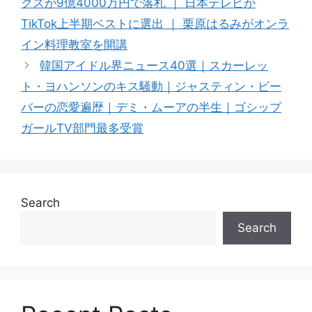
クスが9億4000万円で落札 ｜ 日本テレビが
TikTok上半期ベストに選出 ｜ 栗原はるみがオンラ
イン料理教室を開講
韓国アイドル界ニュース40選｜スカーレッ
ト・ヨハンソンのキス騒動｜ジャスティン・ビー
バーの恋愛遍歴｜デミ・ムーアの半生｜ゴシップ
ガールTV部門最多受賞
Search
Search