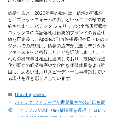
総括すると、2026年春の動向は「信頼の可視化」
と「プラットフォームの力」という二つの軸で要
約されます。パテック フィリップの小売店買収や
ロレックスの高額落札は伝統的ブランドの資産価
値を再定義し、AppleのF1放映権獲得や日テレのデ
ジタルでの成功は、情報の流布が完全にデジタル
ファーストへと移行したことを証明しました。こ
れらの出来事は相互に連関しており、技術的な進
化が既存の経済秩序や文化的な価値体系をより強
固に、あるいはよりスピーディーに再構築してい
る現状を浮き彫りにしています。
Categories
Uncategorized
パテック フィリップが世界最古の時計店を買
収 ｜ アップルが米F1独占放映権を獲得 ｜ ロレッ